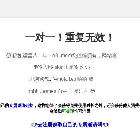
一对一！重复无效！
😝 稳如运营八十年！a8 𝆺mom您值得拥有，网粘噢
🌍输入k6𝆺skin正是🪜哟 🥳
用浏览气🔗=mofa 𝅘bar 嘻嘻 🟢
hhhh .homes 自由！ 是汪占 😎
自己的
专属邀请链接
，这样您除了会获得免费使用时长之外，还会获得他人消费金
金奖励
可提现
也可消费
👉去注册获取自己的专属邀请码👈